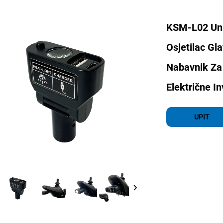
KSM-L02 Uni
Osjetilac Gl
Nabavnik Za 
Električne I
UPIT