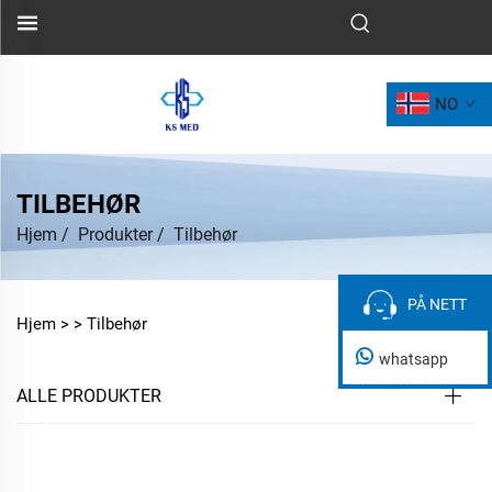
NO
TILBEHØR
Hjem
/
Produkter
/
Tilbehør
PÅ NETT
PÅ NETT
Hjem >
>
Tilbehør
whatsapp
ALLE PRODUKTER