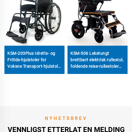
KSM-203Plus Idretts- og
KSM-506 Leketungt
Fritids-hjulstoler for
brettbart elektrisk rullestol,
Voksne Transport-hjulstol
foldende reise-rullestoler
Lektervekt
med billigere pris
Aluminiumlegger Portabel
Manuell Hjulstol
NYHETSBREV
VENNLIGST ETTERLAT EN MELDING