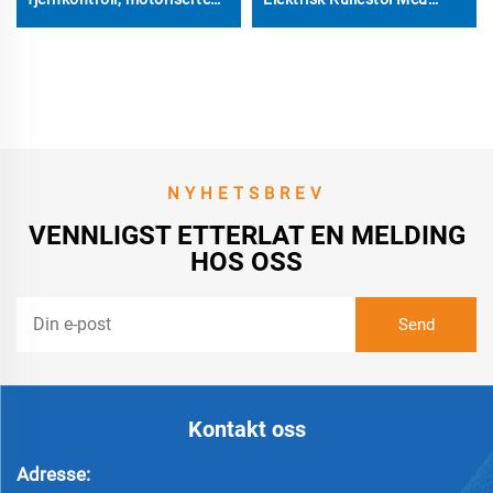
strømstoler for eldre
Flyselskjed Godkjent
personer
Lithiumbatteri
Reiserullestoler
NYHETSBREV
VENNLIGST ETTERLAT EN MELDING
HOS OSS
Kontakt oss
Adresse: