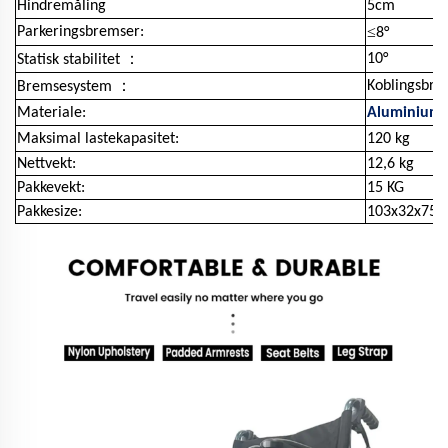
Hindremåling
5cm
≤
Parkeringsbremser:
8°
：
10°
Statisk stabilitet
：
Koblingsbre
Bremsesystem
Materiale:
Aluminiuml
Maksimal lastekapasitet:
120 kg
Nettvekt:
12,6 kg
Pakkevekt:
15 KG
Pakkesize:
103x32x75