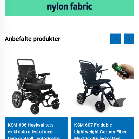
Anbefalte produkter
KSM-606 Høykvalitets
KSM-607 Foldable
elektrisk rullestol med
Lightweight Carbon Fiber
fjernkontroll, motoriserte
Elektrisk Rullestol Med