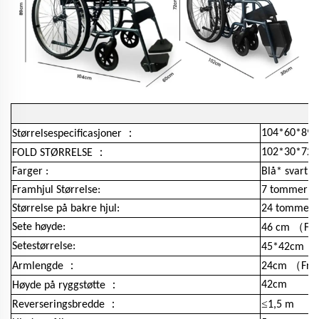
：
104*60*89
Størrelsespecificasjoner
：
102*30*72
FOLD STØRRELSE
Farger :
Blå* svart
Framhjul Størrelse:
7 tommer
Størrelse på bakre hjul:
24 tommer
（
Sete høyde:
46 cm
Fra
（
Setestørrelse:
45*42cm
：
（
Armlengde
24cm
Fra
：
42cm
Høyde på ryggstøtte
：
≤
Reverseringsbredde
1,5 m