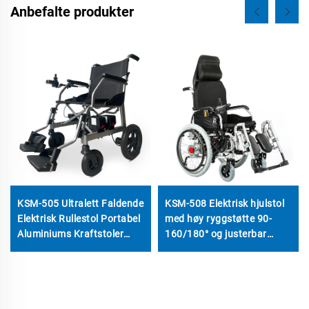
Anbefalte produkter
KSM-505 Ultralett Faldende
KSM-508 Elektrisk hjulstol
Elektrisk Rullestol Portabel
med høy ryggstøtte 90-
Aluminiums Kraftstoler
160/180° og justerbar
Dual Batteri Rullestol
beinrest, automatisk
12.5kgs
foldende og leggende
elektrisk hjulstol