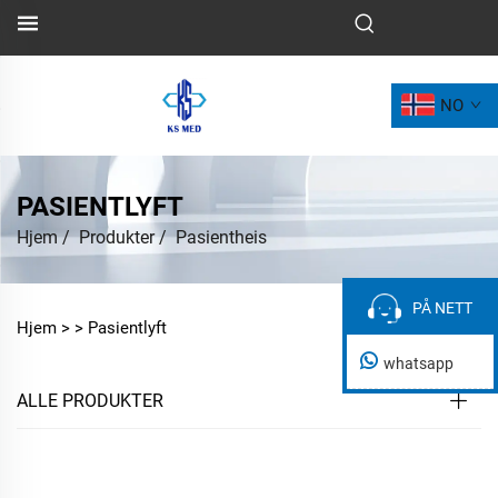
NO
PASIENTLYFT
Hjem
/
Produkter
/
Pasientheis
PÅ NETT
PÅ NETT
Hjem >
>
Pasientlyft
whatsapp
ALLE PRODUKTER