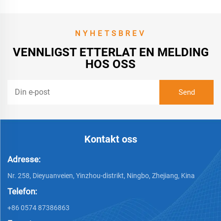
NYHETSBREV
VENNLIGST ETTERLAT EN MELDING
HOS OSS
Kontakt oss
Adresse:
Nr. 258, Dieyuanveien, Yinzhou-distrikt, Ningbo, Zhejiang, Kina
Telefon:
+86 0574 87386863