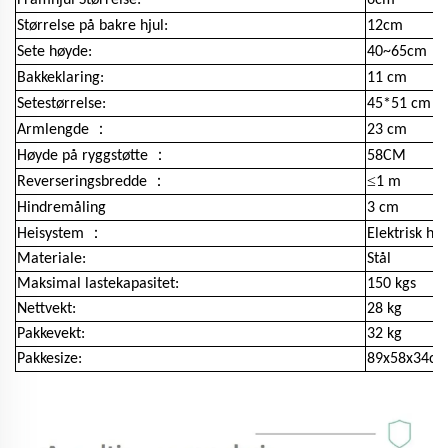
Størrelse på bakre hjul:
12cm
Sete høyde:
40~65cm
Bakkeklaring:
11 cm
Setestørrelse:
45*51 cm
：
Armlengde
23 cm
：
Høyde på ryggstøtte
58CM
：
≤
Reverseringsbredde
1 m
Hindremåling
3 cm
：
Heisystem
Elektrisk hei
Materiale:
Stål
Maksimal lastekapasitet:
150 kgs
Nettvekt:
28 kg
Pakkevekt:
32 kg
Pakkesize:
89x58x34c