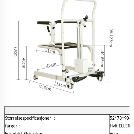
：
Størrelsespecificasjoner
52*73*98~
farger :
Hvit ELLER
Framhjul Størrelse:
6cm