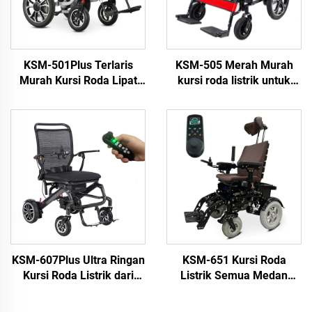
KSM-501Plus Terlaris
KSM-505 Merah Murah
Murah Kursi Roda Lipat
kursi roda listrik untuk
Bermotor Murah Kursi
orang tua yang dapat
Roda Listrik Lipat Dengan
dilipat motor sikat 500w
Motor Sikat 500W
kursi roda listrik
KSM-607Plus Ultra Ringan
KSM-651 Kursi Roda
Kursi Roda Listrik dari
Listrik Semua Medan
Serat Karbon dengan
dengan Rangka
Baterai Lithium 12AH dan
Alumunium Alloy, Mesin