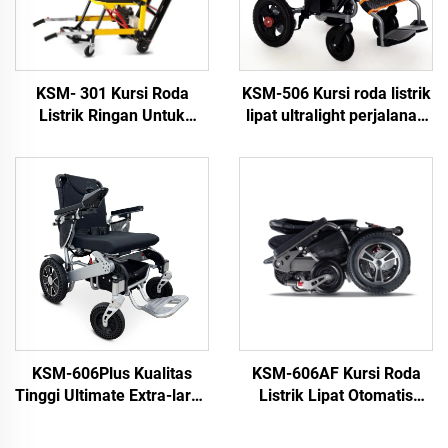
KSM- 301 Kursi Roda
KSM-506 Kursi roda listrik
Listrik Ringan Untuk
lipat ultralight perjalanan
Transfer Angkat Kursi
kursi roda listrik dengan
Roda untuk Tangga, Kursi
harga lebih murah
Roda Listrik Pendaki
Tangga
KSM-606Plus Kualitas
KSM-606AF Kursi Roda
Tinggi Ultimate Extra-large
Listrik Lipat Otomatis
Seat Lipat Listrik
dengan Kinerja Handal
Kendaraan Roda dengan
untuk Lansia dan