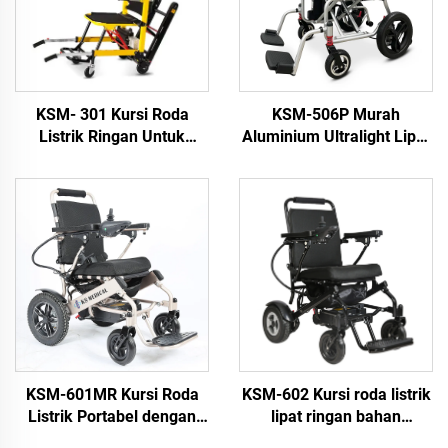
KSM- 301 Kursi Roda
KSM-506P Murah
Listrik Ringan Untuk
Aluminium Ultralight Lipat
Transfer Angkat Kursi
Kursi Roda Listrik Dengan
Roda untuk Tangga, Kursi
Motor Tanpa Sikat dan
Roda Listrik Pendaki
Baterai Lithium 6A/10A
Tangga
KSM-601MR Kursi Roda
KSM-602 Kursi roda listrik
Listrik Portabel dengan
lipat ringan bahan
Pengontrol Jarak Jauh
alumunium untuk dewasa,