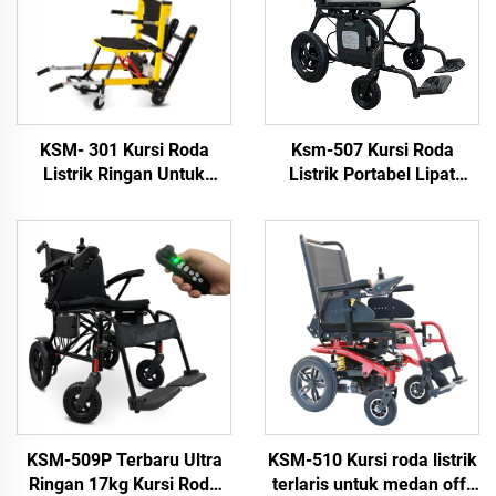
KSM- 301 Kursi Roda
Ksm-507 Kursi Roda
Listrik Ringan Untuk
Listrik Portabel Lipat
Transfer Angkat Kursi
Berbahan Serat Karbon
Roda untuk Tangga, Kursi
Ringan Dengan Motor
Roda Listrik Pendaki
Tanpa Sikat 200W Untuk
Tangga
Digunakan Saat
Perjalanan
KSM-509P Terbaru Ultra
KSM-510 Kursi roda listrik
Ringan 17kg Kursi Roda
terlaris untuk medan off-