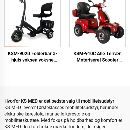
ældre
KSM-902B Folderbar 3-
KSM-910C Alle Terræn
hjuls voksen voksne
Motoriseret Scooter
Elektrisk Scooter for
Dobbelt Sæde Tungt
gamle ældre rejsemobilitet
Bygget 4 Hjul El-scooter
3-hjuls handicappede
For Gamle Folk Og Ældre
scooters
Hvorfor KS MED er det bedste valg til mobilitetsudstyr
KS MED leverer førsteklasses mobilitetsudstyr, herunder
elektriske kørestole, manuelle kørestole og
mobilitetskuttere. Med fokus på holdbarhed og komfort er
KS MED den foretrukne mærke for dem, der søger