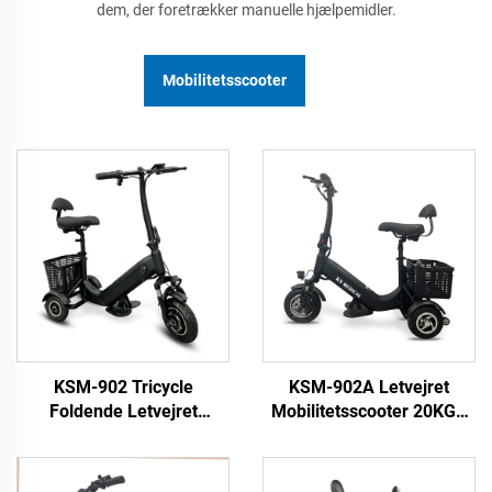
dem, der foretrækker manuelle hjælpemidler.
Mobilitetsscooter
KSM-902 Tricycle
KSM-902A Letvejret
Foldende Letvejret
Mobilitetsscooter 20KGS
Mobilitetsscooter 3-hjuls
Portable Elektrisk Scooter
Tricycles Portable
Rejse Scooter 3-hjuls for
Mobilitetsscooter for
ældre