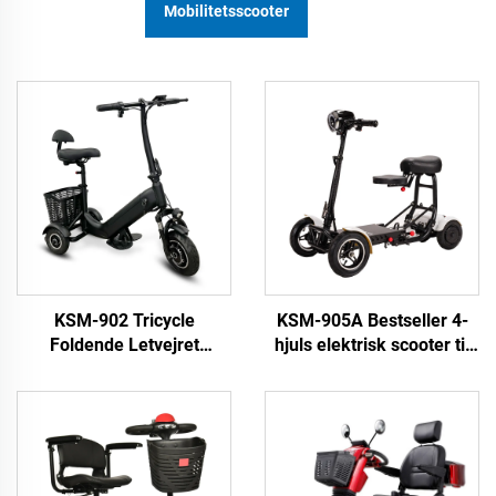
Mobilitetsscooter
KSM-902 Tricycle
KSM-905A Bestseller 4-
Foldende Letvejret
hjuls elektrisk scooter til
Mobilitetsscooter 3-hjuls
ældre og voksne med
Tricycles Portable
lithiumbatteri
Mobilitetsscooter for
ældre