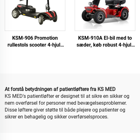
KSM-906 Promotion
KSM-910A El-bil med to
rullestols scooter 4-hjuls
sæder, køb robust 4-hjuls
elektrisk scooter til ældre
mobilitetsscooter med
batteridrift for tryg brug af
ældre og handicaprede
At forstå betydningen af patientløftere fra KS MED
KS MED's patientløfter er designet til at sikre en sikker og
nem overførsel for personer med bevægelsesproblemer.
Disse løftere giver støtte til både plejere og patienter og
sikrer en behagelig og sikker overførselsproces.