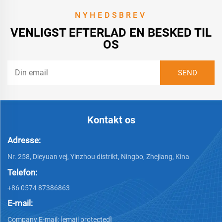
NYHEDSBREV
VENLIGST EFTERLAD EN BESKED TIL
OS
Kontakt os
Adresse:
Nr. 258, Dieyuan vej, Yinzhou distrikt, Ningbo, Zhejiang, Kina
Telefon:
+86 0574 87386863
E-mail:
Company E-mail:
[email protected]