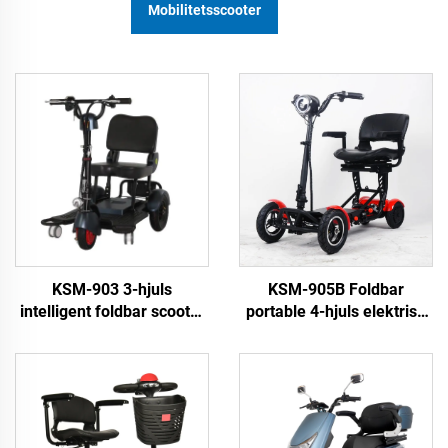
Mobilitetsscooter
KSM-903 3-hjuls
KSM-905B Foldbar
intelligent foldbar scooter
portable 4-hjuls elektrisk
med lithiumbatteri til
scooter letvægtig
vuxne og handicappede
handicap scooter til ældre
tricycles elektrisk scooter