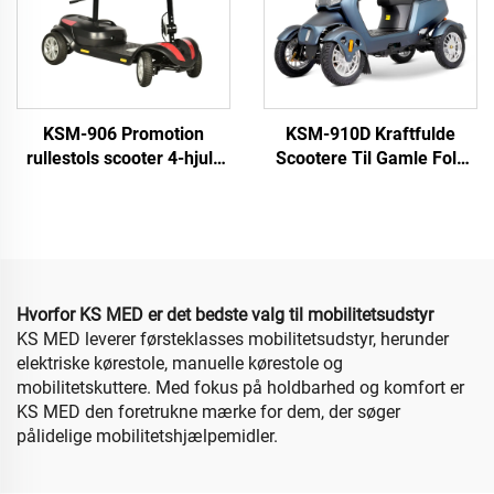
KSM-906 Promotion
KSM-910D Kraftfulde
rullestols scooter 4-hjuls
Scootere Til Gamle Folk
elektrisk scooter til ældre
Tungt Bygget 4 Hjul
Handikappede El-scooter
Off Road For Voksne
Hvorfor KS MED er det bedste valg til mobilitetsudstyr
KS MED leverer førsteklasses mobilitetsudstyr, herunder
elektriske kørestole, manuelle kørestole og
mobilitetskuttere. Med fokus på holdbarhed og komfort er
KS MED den foretrukne mærke for dem, der søger
pålidelige mobilitetshjælpemidler.