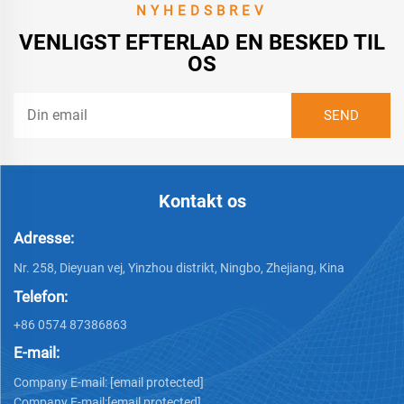
NYHEDSBREV
VENLIGST EFTERLAD EN BESKED TIL
OS
Kontakt os
Adresse:
Nr. 258, Dieyuan vej, Yinzhou distrikt, Ningbo, Zhejiang, Kina
Telefon:
+86 0574 87386863
E-mail:
Company E-mail:
[email protected]
Company E-mail:
[email protected]