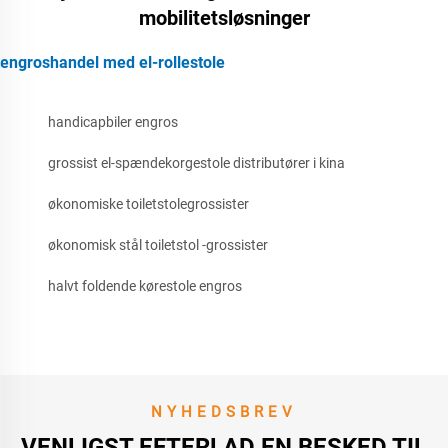
mobilitetsløsninger
engroshandel med el-rollestole
handicapbiler engros
grossist el-spændekorgestole distributører i kina
økonomiske toiletstolegrossister
økonomisk stål toiletstol -grossister
halvt foldende kørestole engros
NYHEDSBREV
VENLIGST EFTERLAD EN BESKED TIL