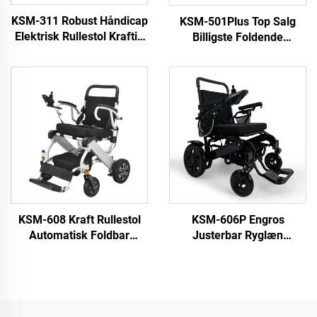
KSM-311 Robust Håndicap
KSM-501Plus Top Salg
Elektrisk Rullestol Kraftig
Billigste Foldende
Stand Op Og Ned
Elektriske Rullestole Billig
Motoriserede Rullestole
Sammenlignende Elektrisk
For Handicappede
Rullestol Med 500W
Børstede Motorer
KSM-608 Kraft Rullestol
KSM-606P Engros
Automatisk Foldbar
Justerbar Ryglæn
Letvægtig Elektrisk
Elektrisk Klappelig
Rullestole Kan tages på
Rullestol Bærbar
flyet
Rejserullestol med Max
belastning 250 kg til ældre