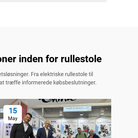
ner inden for rullestole
løsninger. Fra elektriske rullestole til
 at træffe informerede købsbeslutninger.
15
1
May
Ma