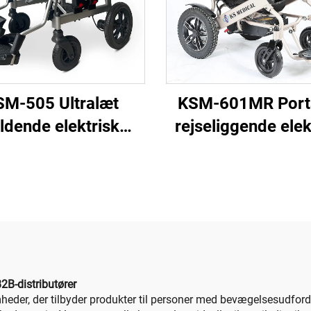
SM-505 Ultralæt
KSM-601MR Port
ldende elektrisk
rejseliggende elek
ullestol portable
rullestol med
inium power chairs
fjernbetjening og 
atteri rullestol 12,5
rygstolshældningsf
kg
for handicapped
voksne
B2B-distributører
eder, der tilbyder produkter til personer med bevægelsesudford