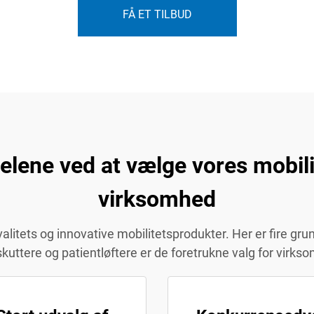
FÅ ET TILBUD
ene ved at vælge vores mobilit
virksomhed
itets og innovative mobilitetsprodukter. Her er fire grunde
tskuttere og patientløftere er de foretrukne valg for virk