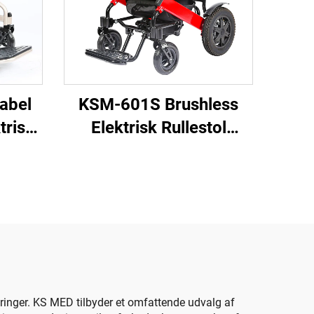
abel
KSM-601S Brushless
trisk
Elektrisk Rullestol
Foldende Letvægtig
manuel
Rullestol med 500W
unktion
Brushless Motor 6AH
e og
Batteri 2 stk Luftfart
Godkendt til Rejse
ringer. KS MED tilbyder et omfattende udvalg af