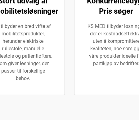
Stort udvalg af
Konkurrencedy
obilitetsløsninger
Pris søger
 tilbyder en bred vifte af
KS MED tilbyder løsning
mobilitetsprodukter,
der er kostnadseffekti
herunder elektriske
uten å kompromitter
rullestole, manuelle
kvaliteten, noe som gj
lestole og patientløftere,
våre produkter ideelle f
om giver løsninger, der
partikjøp av bedrifter
passer til forskellige
behov.