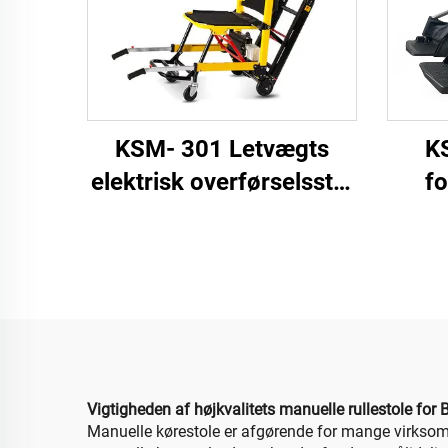
KSM- 301 Letvægts
K
elektrisk overførselsstol
fo
hejsesystem rullestol til
r
trapper trin klatrende
alum
elektrisk rullestol
dual b
Vigtigheden af højkvalitets manuelle rullestole for 
Manuelle kørestole er afgørende for mange virksomh