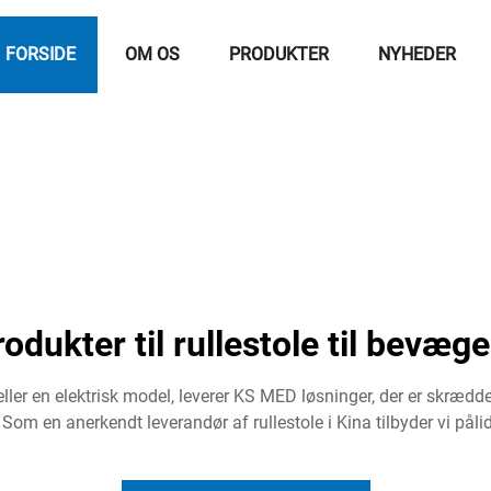
FORSIDE
OM OS
PRODUKTER
NYHEDER
dukter til rullestole til bevæg
ller en elektrisk model, leverer KS MED løsninger, der er skrædd
Som en anerkendt leverandør af rullestole i Kina tilbyder vi påli