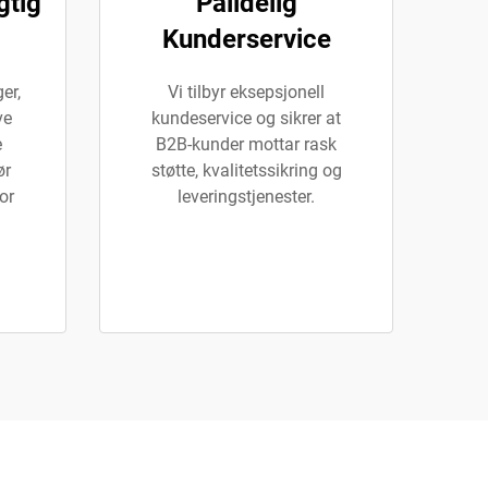
gtig
Pålidelig
Kunderservice
er,
Vi tilbyr eksepsjonell
ve
kundeservice og sikrer at
e
B2B-kunder mottar rask
ør
støtte, kvalitetssikring og
or
leveringstjenester.
.