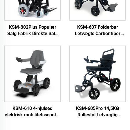
KSM-302Plus Populær
KSM-607 Folderbar
Salg Fabrik Direkte Salg
Letvægts Carbonfiber
Elektrisk Drivet
Elektrisk Rullestol Med
Trinklatrende Stol
Flyselskabt Godkendt
Rullestol Pris Med Spor
Lithiumbatteri
Elektrisk Åben og Luk
Rejserullestole
KSM-610 4-hjulsed
KSM-605Pro 14,5KG
elektrisk mobilitetsscooter
Rullestol Letvægtig
alle terræner foldbar
Elektrisk Rullestol Kan
elektrisk rullestol
Tages på Fly