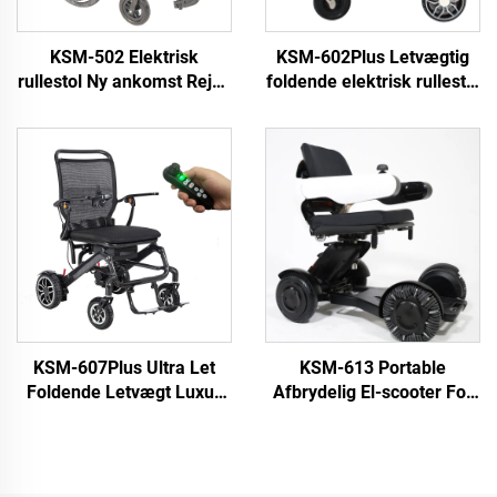
KSM-502 Elektrisk
KSM-602Plus Letvægtig
rullestol Ny ankomst Rejse
foldende elektrisk rullestol
motoriseret foldende
af aluminium alloy med
rullestole med 24 tommer
foldende rullestol og
baghjul Afmontérbar
rygstøtteafslappningsfunkti
batteri
KSM-607Plus Ultra Let
KSM-613 Portable
Foldende Letvægt Luxus
Afbrydelig El-scooter For
Karbonfiber Elektrisk
Handikappede Alle Terræn
Rullestol Med 12AH og
Tyngdelektrisk Rullestol
20AH Lithium Batteri For
Med Fernbedrift
Handicappede