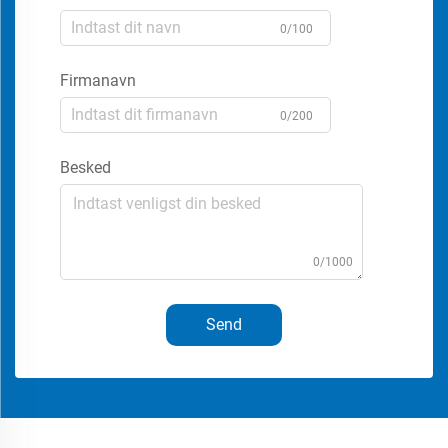
0/100
Firmanavn
0/200
Besked
0/1000
Send