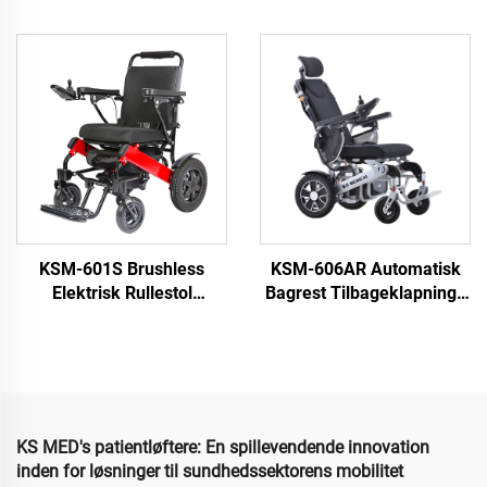
hejsesystem rullestol til
decubitus Latexpude
trapper trin klatrende
Foldbare Elektriske
elektrisk rullestol
Rullestole med
Fjernbetjening
KSM-601S Brushless
KSM-606AR Automatisk
Elektrisk Rullestol
Bagrest Tilbageklapnings
Foldende Letvægtig
Rullestol til Voksne
Rullestol med 500W
Profesionelle med
Brushless Motor 6AH
Automatisk
Batteri 2 stk Luftfart
Tilbageklapning af
Godkendt til Rejse
Elektriske Rullestole
KS MED's patientløftere: En spillevendende innovation
inden for løsninger til sundhedssektorens mobilitet