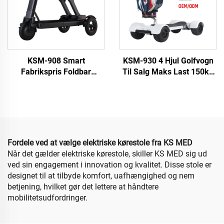
KSM-908 Smart
KSM-930 4 Hjul Golfvogn
Fabrikspris Foldbar
Til Salg Maks Last 150kg
Mobilitetsscooter For
El-scooter Golf
Handikappede Bedst Til
Skateboard
Fashion Style El-scooter
For Ældre
Fordele ved at vælge elektriske kørestole fra KS MED
Når det gælder elektriske kørestole, skiller KS MED sig ud
ved sin engagement i innovation og kvalitet. Disse stole er
designet til at tilbyde komfort, uafhængighed og nem
betjening, hvilket gør det lettere at håndtere
mobilitetsudfordringer.