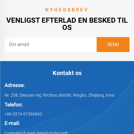
NYHEDSBREV
VENLIGST EFTERLAD EN BESKED TIL
OS
Kontakt os
Adresse:
Nr. 258, Dieyuan vej, Yinzhou distrikt, Ningbo, Zhejiang, Kina
Telefon:
+86 0574 87386863
E-mail:
Company E-mail:
[email protected]