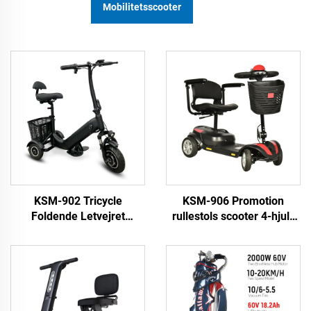
Mobilitetsscooter
KSM-902 Tricycle
KSM-906 Promotion
Foldende Letvejret
rullestols scooter 4-hjuls
Mobilitetsscooter 3-hjuls
elektrisk scooter til ældre
Tricycles Portable
Mobilitetsscooter for
ældre