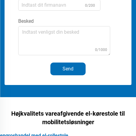
0/200
Besked
0/1000
Send
Højkvalitets vareafgivende el-kørestole til
mobilitetsløsninger
engroshandel med el-rollestole