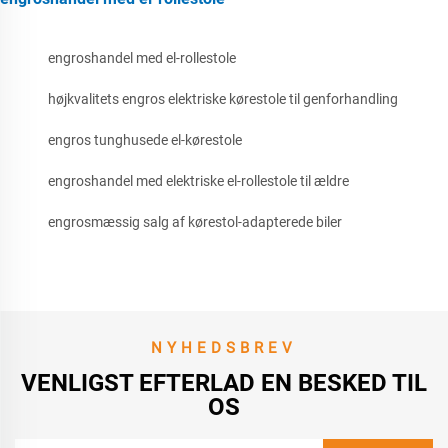
engroshandel med el-rollestole
højkvalitets engros elektriske kørestole til genforhandling
engros tunghusede el-kørestole
engroshandel med elektriske el-rollestole til ældre
engrosmæssig salg af kørestol-adapterede biler
NYHEDSBREV
VENLIGST EFTERLAD EN BESKED TIL
OS