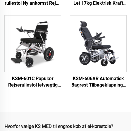
rullestol Ny ankomst Rejse
Let 17kg Elektrisk Kraft
motoriseret foldende
Rullestol Aluminie
rullestole med 24 tommer
Brushless Portable
baghjul Afmontérbar
Foldbar Letvægts Elektrisk
batteri
Rullestol
KSM-601C Populær
KSM-606AR Automatisk
Rejserullestol letvægtig
Bagrest Tilbageklapnings
folderbar elektrisk
Rullestol til Voksne
rullestol til salg med CE-
Profesionelle med
mærke og FDA-godkendt
Automatisk
Tilbageklapning af
Elektriske Rullestole
Hvorfor vælge KS MED til engros køb af el-kørestole?