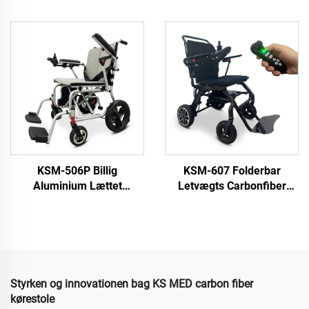
Elektrisk Drivet
ældre foldende 500w
Trinklatrende Stol
børste motor elektrisk
Rullestol Pris Med Spor
rullestol
Elektrisk Åben og Luk
KSM-506P Billig
KSM-607 Folderbar
Aluminium Lættet
Letvægts Carbonfiber
Foldende Power Elektrisk
Elektrisk Rullestol Med
Rullestol Med Børstløse
Flyselskabt Godkendt
Motorer og 6A/10A
Lithiumbatteri
Lithiumbatteri
Rejserullestole
Styrken og innovationen bag KS MED carbon fiber
kørestole