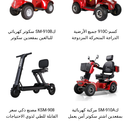
كسم-910C جميع الأرضية
كSM-910B سكوتر كهربائي
لمتحركة المزدوجة
للبالغين بمقعدين سكوتر
مقعد ثقيل 4 عجلات الدراجة
كهربائي ثقيل الوزن بأربع
لكهربائية للشيوخ
عجلات لكبار السن مع مظلة
بار السن
كSM-910A مركبة كهربائية
KSM-908 مصنع ذكي سعر
رِ سكوتر آمن يعمل
القابلة للطي لذوي الاحتياجات
ثقيل الوزن بأربع
الخاصة الحركة الكرسي