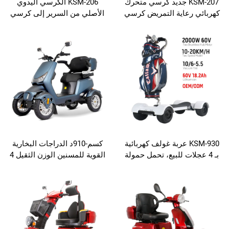
KSM-2 جديد كرسي متحرك
KSM-206 الكرسي اليدوي
اية التمريض كرسي
الأصلي من السرير إلى كرسي
اض كهربائي رفع
نقل المريض مع مرحاض يدوي
المريض
رفع المريض
KSM-9 عربة غولف كهربائية
كسم-910د الدراجات البخارية
ت للبيع، تحمل حمولة
القوية للمسنين الوزن الثقيل 4
قصوى 150 كجم، سكوتر
عجلات المعاقين الدراجة
تعدد الاستخدامات
البخارية الحركة الكهربائية خارج
الطريق للبالغين