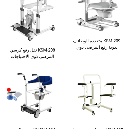
KSM-209 متعددة الوظائف
فع المرضى ذوي
KSM-208 نقل رفع كرسي
جات الخاصة نقل
المرضى ذوي الاحتياجات
 المرحاض مقاوم
الخاصة الحمام والمرحاض
ء دش كرسي
رعاية المسنين المستشفى رفع
كهربائي المرضى