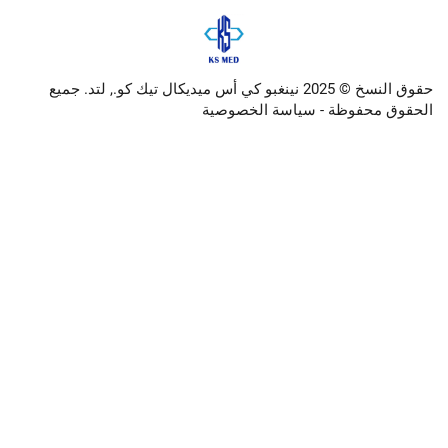
حقوق النسخ © 2025 نينغبو كي أس ميديكال تيك كو., لتد. جميع
وظة -
سياسة الخصوصية