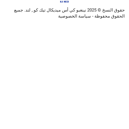
حقوق النسخ © 2025 نينغبو كي أس ميديكال تيك كو., لتد. جميع
وظة -
سياسة الخصوصية