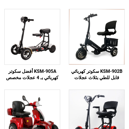
KSM-902B سكوتر كهربائي
KSM-905A أفضل سكوتر
ي بثلاث عجلات
كهربائي بـ 4 عجلات مخصص
كبار والمسنين
لكبار السن والبالغين مع
ركة، سكوتر ثلاثي
بطارية ليثيوم
 للأشخاص ذوي
اجات الخاصة