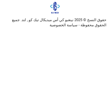
حقوق النسخ © 2025 نينغبو كي أس ميديكال تيك كو., لتد. جميع
وظة -
سياسة الخصوصية