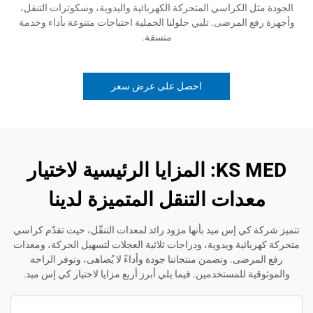
 الكراسي المتحركة الكهربائية واليدوية، وسكوترات التنقل،
المرضى. تلبي حلولنا الجملية احتياجات متنوعة بأداء وخدمة
متسقة.
احصل على عرض سعر
KS MED: المزايا الرئيسية لاختيار
دات التنقل المتميزة لدينا
ي إس ميد بأنها مزود رائد لمعدات التنقّل، حيث تقدّم كراسي
ئية ويدوية، ودراجات ثلاثية العجلات لتسهيل الحركة، ومعدات
ضى. وتضمن منتجاتنا جودة وأداءً لا يُضاهى، وتوفر الراحة
 للمستخدمين. فيما يلي أبرز أربع مزايا لاختيار كي إس ميد.