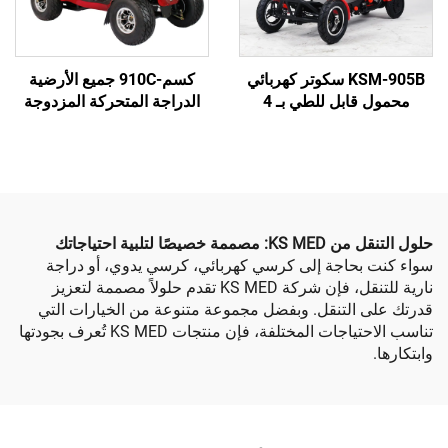
KSM-905B سكوتر كهربائي
كسم-910C جميع الأرضية
محمول قابل للطي بـ 4
الدراجة المتحركة المزدوجة
يف الوزن ومصمم
مقعد ثقيل 4 عجلات الدراجة
مسنين والمعاقين
المتحركة الكهربائية للشيوخ
ى التنقل
وكبار السن
لتلبية احتياجاتك
حاجة إلى كرسي كهربائي، كرسي يدوي، أو دراجة
نارية للتنقل، فإن شركة KS MED تقدم حلولاً مصممة لتعزيز
التنقل. وبفضل مجموعة متنوعة من الخيارات التي
تناسب الاحتياجات المختلفة، فإن منتجات KS MED تُعرف بجودتها