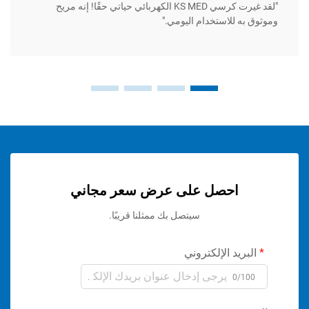
"لقد غيرت كرسي KS MED الكهربائي حياتي حقًا! إنه مريح
ه للاستخدام اليومي."
وسهل ال
احصل على عرض سعر مجاني
سيتصل بك ممثلنا قريبًا.
ريد الإلكتروني
0/1