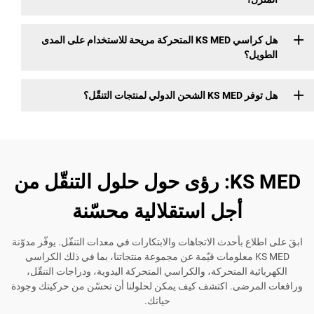
هل كراسي KS MED المتحركة مريحة للاستخدام على المدى
؟
جات التنقّل؟
KS MED: رؤى حول حلول التنقّل من
أجل استقلالية محسّنة
ع بأحدث الاتجاهات والابتكارات في معدات التنقّل. يوفّر مدوّنة
KS ME معلومات قيّمة عن مجموعة منتجاتنا، بما في ذلك الكراسي
ة المتحركة، والكراسي المتحركة اليدوية، ودراجات التنقّل،
رضى. اكتشف كيف يمكن لحلولنا أن تحسّن من حركيتك وجودة
حياتك.