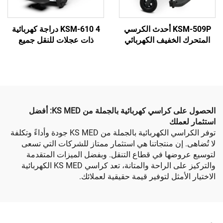
KSM-509P أحدث الكرسي
KSM-610 4 دراجة كهربائية
لخفيف الكهربائي
ذات عجلات للنقل جميع
لكهربائي الكهربائي
التضاريس الكهربائية قابلة
لكهربائي الكهربائي
للطي كرسي متحركات
لكهربائي الكهربائي
الكهربائية للنقل للمسنين
لكهربائي الكهربائي
 الكهربائي الكه
الحصول على كراسي كهربائية بالجملة من KS MED: أفضل
لك
توفر الكراسي الكهربائية بالجملة من KS MED جودة وأداءً وتكلفة
إن منتجاتنا هي استثمار ممتاز للشركات التي تسعى
ضها في قطاع التنقل. وبفضل الميزات المتقدمة
والتركيز على الراحة والمتانة، تعد كراسي KS MED الكهربائية
مثل لتوفير قيمة حقيقية لعملائك.