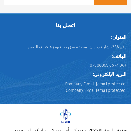
اتصل بنا
تروني:
Company E-mail:
[emai
Company E-mail:
[emai
حقوق النسخ © 2025 نينغبو كي أس ميديكال تيك كو., لتد. جميع