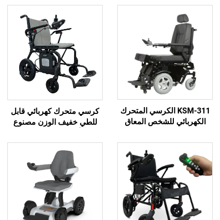
KSM-31 الكرسي المتحرك
كرسي متحرك كهربائي قابل
ي للشخص المعاق
للطي خفيف الوزن مصنوع
وقوف والانخفاض
من ألياف الكربون طراز
متحرك للمعاقين
Ksm-507 مع محرك بدون
فرش بقوة 200 واط
للاستخدام أثناء السفر