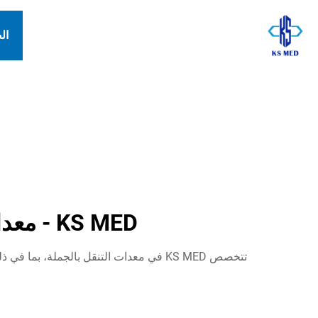
ال
KS MED - معدات التنقّل بالجملة | كراسي متحركة كهربائية وأكثر
تتخصص KS MED في معدات التنقل بالجملة،
م