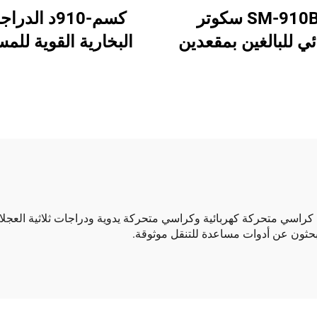
كSM-910B سكوتر
كسم-910د الدر
ئي للبالغين بمقعدين
البخارية القوية للم
كهربائي ثقيل الوزن
الوزن الثقيل
عجلات لكبار السن مع
المعاقين الدراجة البخ
مظلة
الحركة الكهربائية خ
الطريق للبالغين
ا في ذلك كراسي متحركة كهربائية وكراسي متحركة يدوية ودراجات ثلاثية العج