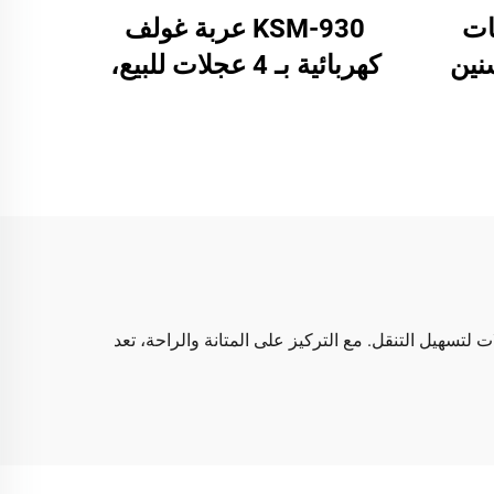
اجات
KSM-930 عربة غولف
سنين
كهربائية بـ 4 عجلات للبيع،
 4 عجلات
تحمل حمولة قصوى 150
ارية
كجم، سكوتر كهربائي متعدد
ارج
الاستخدامات
لات لتسهيل التنقل. مع التركيز على المتانة والراحة، تعد