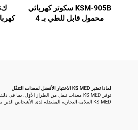
KSM-905B سكوتر كهربائي
محمول قابل للطي بـ 4
كهربا
عجلات، خفيف الوزن
سكوتر 
ومصمم لمساعدة المسنين
بأربع 
والمعاقين على التنقل
لماذا تعتبر KS MED الاختيار الأفضل لمعدات التنقّل
توفر KS MED معدات تنقل من الطراز الأوّل، بم
KS MED العلامة التجارية المفضلة لدى الأشخاص الذين يبحثون عن أدوات مساعدة للتنقل موثوقة.