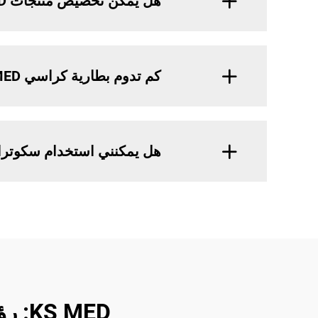
هل يمكن تخصيص منتجات KS MED؟
كم تدوم بطارية كراسي KS MED الكهربائية؟
هل يمكنني استخدام سكوترات التنقل من D
KS MED: رؤى حول حلول التنقّل من أجل استقلالية محسّنة