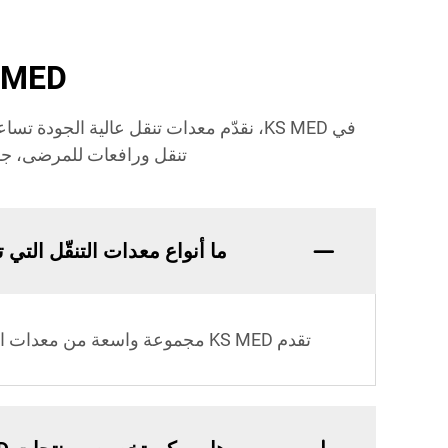
KS MED: الأسئلة الشائعة 
في KS MED، نقدّم معدات تنقل عالية ال
تنقل ورافعات للمرضى، جميع
ما أنواع معدات التنقّل التي تقدمها
تقدم KS MED مجموعة واسعة من معدات التنقّل، تشمل كراسي متحركة كهربائية ويدوية ودراجات ثلاثية العجلة وأجهزة رفع المرضى.