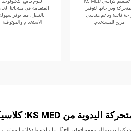
تم تصميم كراسي KS MED
نقوم بدمج التكنولوجيا
متحركة ودراجاتها لتوفير
المتقدمة في منتجاتنا الخا
احة فائقة ودعم هندسي
بالتنقل، مما يوفر سهولة
مريح للمستخدم.
الاستخدام والموثوقية.
وية من KS MED: كلاسيكية وموثوقة
المتحركة اليدوية المصممة لتوفير التنقّل والراحة والتكلفة المعقول