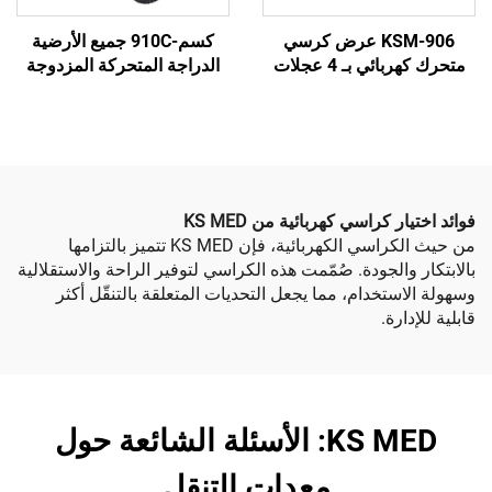
KSM-906 عرض كرسي
كسم-910C جميع الأرضية
متحرك كهربائي بـ 4 عجلات
الدراجة المتحركة المزدوجة
مسنين على التنقل
مقعد ثقيل 4 عجلات الدراجة
المتحركة الكهربائية للشيوخ
وكبار السن
كراسي كهربائية من KS MED
من حيث الكراسي الكهربائية، فإن KS MED تتميز بالتزامها
لجودة. صُمّمت هذه الكراسي لتوفير الراحة والاستقلالية
خدام، مما يجعل التحديات المتعلقة بالتنقّل أكثر
ة.
KS MED: الأسئلة الشائعة حول
معدات التنقل