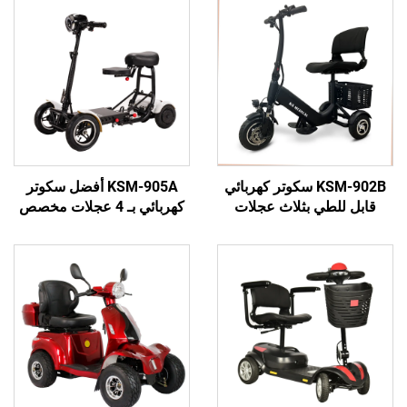
KSM-902B سكوتر كهربائي
KSM-905A أفضل سكوتر
ي بثلاث عجلات
كهربائي بـ 4 عجلات مخصص
كبار والمسنين
لكبار السن والبالغين مع
ركة، سكوتر ثلاثي
بطارية ليثيوم
 للأشخاص ذوي
اجات الخاصة