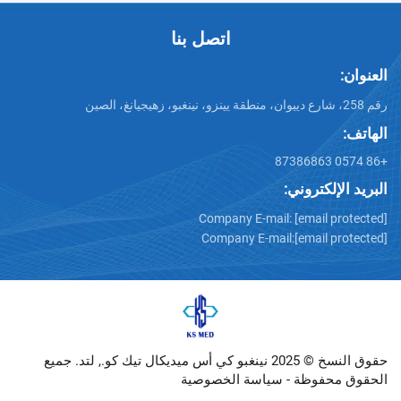
اتصل بنا
تروني:
Company E-mail:
[emai
Company E-mail:
[emai
حقوق النسخ © 2025 نينغبو كي أس ميديكال تيك كو., لتد. جميع
وظة -
سياسة الخصوصية