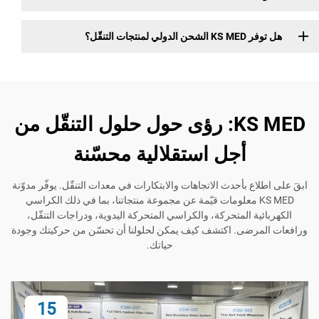
جات التنقّل؟
KS MED: رؤى حول حلول التنقّل من
أجل استقلالية محسّنة
ع بأحدث الاتجاهات والابتكارات في معدات التنقّل. يوفّر مدوّنة
KS ME معلومات قيّمة عن مجموعة منتجاتنا، بما في ذلك الكراسي
ة المتحركة، والكراسي المتحركة اليدوية، ودراجات التنقّل،
رضى. اكتشف كيف يمكن لحلولنا أن تحسّن من حركيتك وجودة
حياتك.
15