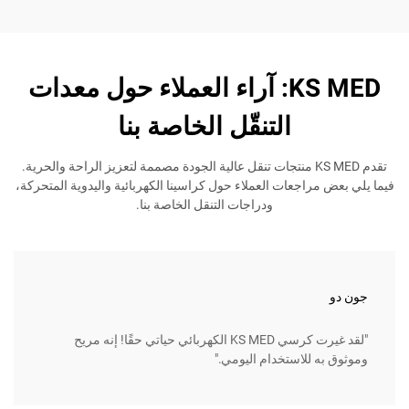
KS MED: آراء العملاء حول معدات
التنقّل الخاصة بنا
تقدم KS MED منتجات تنقل عالية الجودة مصممة لتعزيز الراحة والحرية.
مراجعات العملاء حول كراسينا الكهربائية واليدوية المتحركة،
ودراجات التنقل الخاصة بنا.
جين سم
"لقد غيرت كرسي KS MED الكهربائي حياتي حقًا! إنه مريح
ه للاستخدام اليومي."
وسهل ال