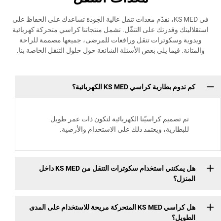
في KS MED، نقدّم معدات تنقل عالية الجودة تساعدك على الحفاظ على
وقدرتك على التنقّل. تشمل منتجاتنا كراسي متحركة كهربائية
سكوترات تنقل ورافعات للمرضى، جميعها مصممة للراحة
فيما يلي بعض الأسئلة الشائعة حول حلول التنقل الخاصة بنا.
رية كراسي KS MED الكهربائية؟
صميم كراسيّنا الكهربائية لتكون ذات عمر طويل
ارية، ويعتمد ذلك على الاستخدام والأرضية.
هل يمكنني استخدام سكوترات التنقل من KS MED داخل
؟
هل كراسي KS MED المتحركة مريحة للاستخدام على المدى
؟