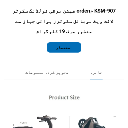
KSM-907 مorden فیشن برقی فولڈنگ سکوٹر
 ویٹ موبائل سکوٹرز ہوائی جہاز سے
منظور صرف 19 کلوگرام
استفسار
جائزہ
تجویز کردہ مصنوعات