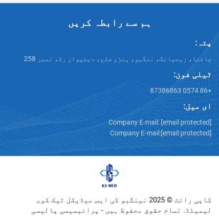
ہم سے رابطہ کریں
انگ، ننگبو، ینژو ضلع، دیئیوان رڈ، نمبر 258
Company E-mail:
[emai
Company E-mail:
[emai
کاپی رائٹ © 2025 نینگبو کی ایس میڈیکل ٹیک کو.,
ام حقوق محفوظ ہیں -
پرائیسیسی پالیسی