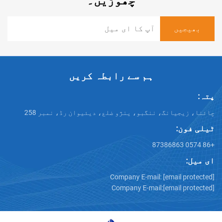
چھوڑیں۔
ہم سے رابطہ کریں
انگ، ننگبو، ینژو ضلع، دیئیوان رڈ، نمبر 258
Company E-mail:
[emai
Company E-mail:
[emai