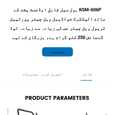
KSM-606P ہول سیل قابلِ ایڈجسٹ پشت کے
الیکٹرک فولڈیبل ویل چیئر پورٹیبل
ویل چیئر جس کی زیادہ سے زیادہ لوڈ
، بزرگان کے لیے
استفسار
جائزہ
تجویز کردہ مصنوعات