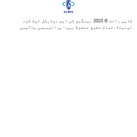
کاپی رائٹ © 2025 نینگبو کی ایس میڈیکل ٹیک کو.,
ام حقوق محفوظ ہیں -
پرائیسیسی پالیسی