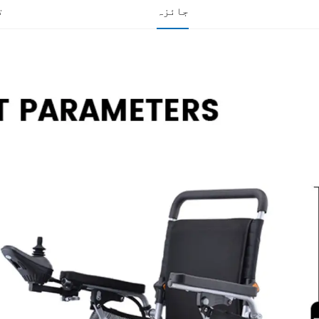
جائزہ
ت