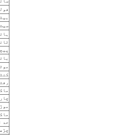
سائز
فول
بیٹھ
سیٹ 
ہاتھ
ٹائی
پیچھ
باتر
موٹر
کنٹر
رفتا
ماکس
چارج
موڑن
ماکس
حد ا
چڑھن