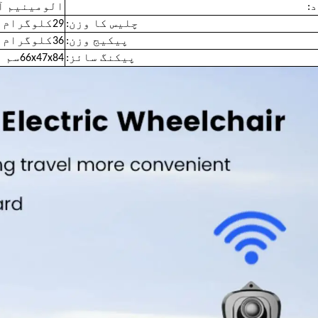
:
الومینیم آل
چلیس کا وزن:
29کلوگرام
پیکیج وزن:
36کلوگرام
پیکنگ سائز:
66x47x84سم