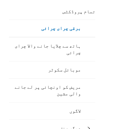
تمام پروڈکٹس
برقی چرای چرائی
ہاتھ سے چلایا جانے والا چرای
چرائی
موبائل سکوٹر
مریض کو اونچائی پر لے جانے
والی مشین
لاگوں
دیگر صنف