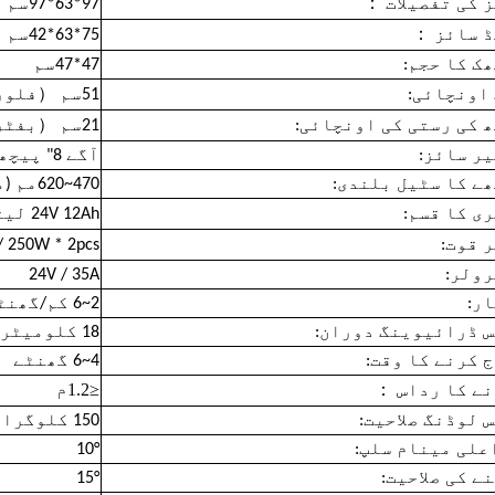
：
 کی تفصیلات
97*63*97سم
：
ڈ سائز
75*63*42سم
ک کا حجم:
47*47سم
（
اونچائی:
51سم
فلور
（
 کی رستی کی اونچائی:
21سم
بفٹر
ر سائز:
آگے 8" پیچھے 12"
ے کا سٹیل بلندی:
470~620مم (متحرک پیچھلی ڈھکن کی بلندی)
ی کا قسم:
24V 12Ah لیتھیم بیٹری (20Ah دستیاب ہے
 قوت:
/ 250W * 2pcs
ولر:
24V / 35A
ر:
2~6 کم/گھنٹہ
 ڈرائیوینگ دوران:
18 کلومیٹر / 25 کلومیٹر
 کرنے کا وقت:
4~6 گھنٹے
≤1.2
：
ے کا رداس
م
 لوڈنگ صلاحیت:
150 کلوگرام
علی مینام سلپ:
10°
ے کی صلاحیت:
15°