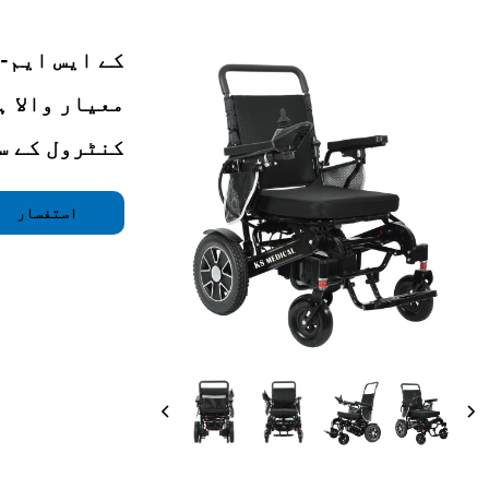
معیار والا 
کنٹرول کے س
استفسار