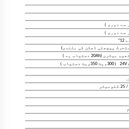
）
 سے دوری
）
 سے دوری
）
）
（
24V 
300ویٹ 350ویٹ دستیاب