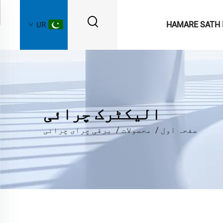
HAMARE SATH 
UR
الیکٹرک چرائی
صفحہ اول
/
محصولات
/
برقی چرای چرائی