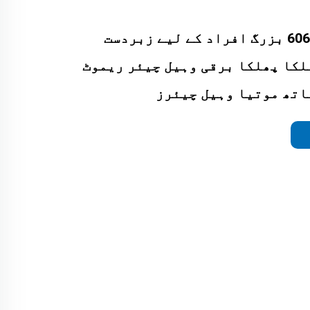
کے ایس ایم-606 بزرگ افراد کے لیے زبردست
ہلکا پھلکا برقی وہیل چیئر ریموٹ
اتھ موتیا وہیل چیئرز