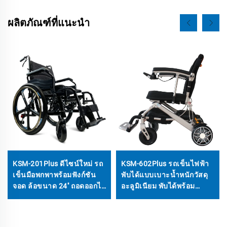
ผลิตภัณฑ์ที่แนะนำ
KSM-201Plus ดีไซน์ใหม่ รถ
KSM-602Plus รถเข็นไฟฟ้า
เข็นมือพกพาพร้อมฟังก์ชัน
พับได้แบบเบาะน้ำหนักวัสดุ
จอด ล้อขนาด 24'' ถอดออกได้
อะลูมิเนียม พับได้พร้อม
รวดเร็ว สามารถปรับที่วาง
ฟังก์ชันเอนหลัง
แขนได้