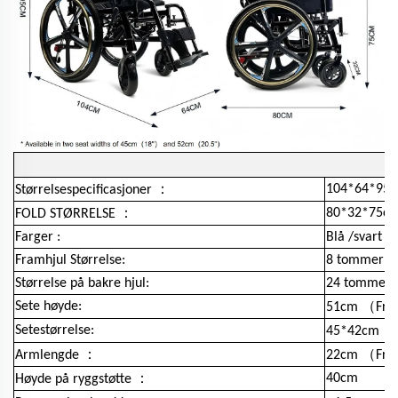
：
104*64*95
Størrelsespecificasjoner
：
80*32*75c
FOLD STØRRELSE
Farger :
Blå /svart /
Framhjul Størrelse:
8 tommer
Størrelse på bakre hjul:
24 tommer
（
Sete høyde:
51cm
Fra
（
Setestørrelse:
45*42cm
：
（
Armlengde
22cm
Fra
：
40cm
Høyde på ryggstøtte