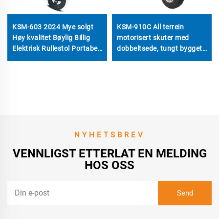
KSM-603 2024 Mye solgt
KSM-910C All terrein
Høy kvalitet Bøylig Billig
motorisert skuter med
Elektrisk Rullestol Portabel
dobbeltsede, tungt bygget
Sterk Leket Lettviktig
4-hjuls elektrisk
Elektrisk Rullestol
mobilitetsskuter for eldre
og eldre folk
NYHETSBREV
VENNLIGST ETTERLAT EN MELDING
HOS OSS