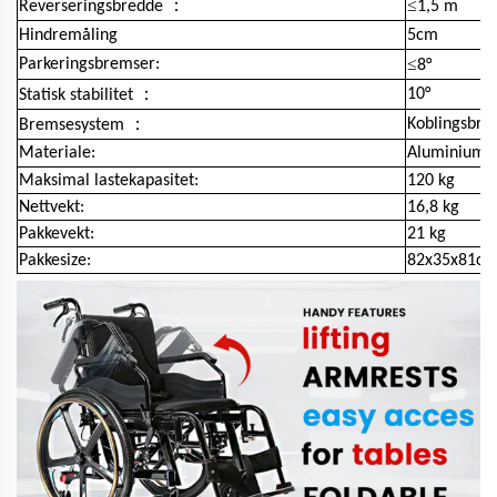
：
≤
Reverseringsbredde
1,5 m
Hindremåling
5cm
≤
Parkeringsbremser:
8°
：
10°
Statisk stabilitet
：
Koblingsbre
Bremsesystem
Materiale:
Aluminiumle
Maksimal lastekapasitet:
120 kg
Nettvekt:
16,8 kg
Pakkevekt:
21 kg
Pakkesize:
82x35x81c