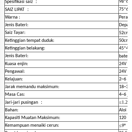
：
98*60
Spesifikasi saiz
：
75*60
SAIZ LIPAT
Warna :
Perak
Jenis Bateri:
Depan 
Saiz Tayar:
52cm
Ketinggian tempat duduk:
50cm
Ketinggian belakang:
45*44
Jenis Bateri:
bateri
Kuasa enjin:
24V /
Pengawal:
24V / 
Kelajuan:
2~6 k
Jarak memandu maksimum:
18~30
Masa Cas:
4~6 j
：
≤1.2
Jari-jari pusingan
m
Bahan:
Aloi A
Kapasiti Muatan Maksimum:
120 K
≤
Kemampuan menaiki cerun:
9°