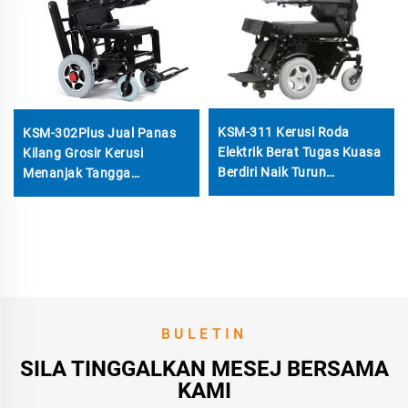
KSM-311 Kerusi Roda
KSM-302Plus Jual Panas
Elektrik Berat Tugas Kuasa
Kilang Grosir Kerusi
Berdiri Naik Turun
Menanjak Tangga
Motorized Kerusi Roda
Dijalankan Listrik Harga
untuk Orang Kurang Upaya
Kerusi Roda Listrik Dengan
Litar Terbuka dan Tutup
BULETIN
SILA TINGGALKAN MESEJ BERSAMA
KAMI