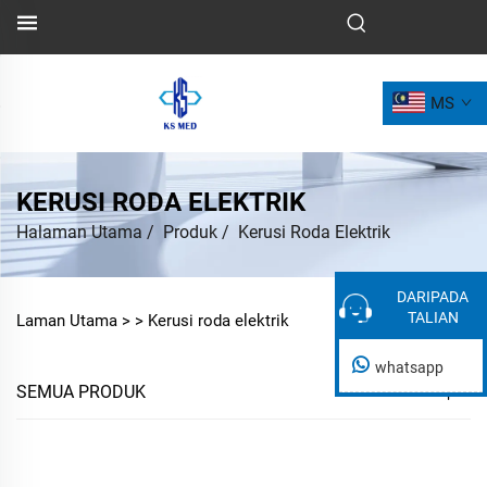
MS
KERUSI RODA ELEKTRIK
Halaman Utama
/
Produk
/
Kerusi Roda Elektrik
DARIPADA
DARIPADA
TALIAN
TALIAN
Laman Utama >
>
Kerusi roda elektrik
whatsapp
SEMUA PRODUK