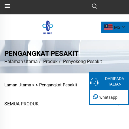
MS
PENGANGKAT PESAKIT
Halaman Utama
/
Produk
/
Penyokong Pesakit
DARIPADA
DARIPADA
TALIAN
TALIAN
Laman Utama >
>
Pengangkat Pesakit
whatsapp
SEMUA PRODUK