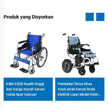
Produk yang Disyorkan
KSM-202B Kualiti tinggi
Pembekal Terus Khas
dan harga murah kerusi
Anak-anak Kerusi Roda
rodak lipat manual
Elektrik Lipat Model KSM-
503C untuk Kanak-kanak
Mudah Dibawa