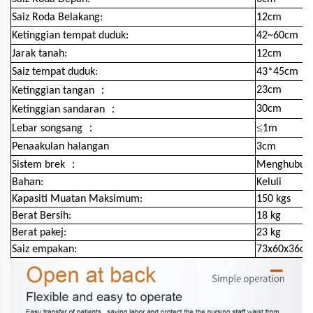
Saiz Roda Belakang:
12cm
Ketinggian tempat duduk:
42~60cm
Jarak tanah:
12cm
Saiz tempat duduk:
43*45cm
：
23cm
Ketinggian tangan
：
30cm
Ketinggian sandaran
：
≤
Lebar songsang
1m
Penaakulan halangan
3cm
：
Sistem brek
Menghubun
Bahan:
Keluli
Kapasiti Muatan Maksimum:
150 kgs
Berat Bersih:
18 kg
Berat pakej:
23 kg
Saiz empakan:
73x60x36c