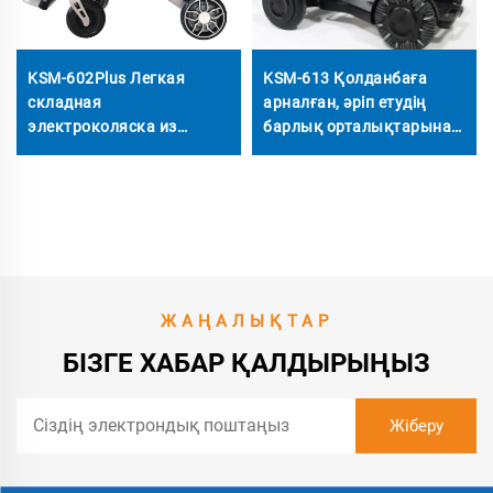
KSM-602Plus Легкая
KSM-613 Қолданбаға
складная
арналған, әріп етудің
электроколяска из
барлық орталықтарына
алюминиевого сплава с
қатысты, тегін қозғалыс
функцией откидного
тележкасы, қол
спинки
жасаушысы бар
электротележка
ЖАҢАЛЫҚТАР
БІЗГЕ ХАБАР ҚАЛДЫРЫҢЫЗ