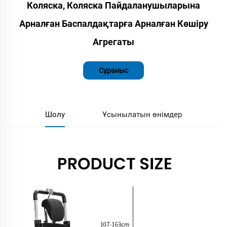
Коляска, Коляска Пайдаланушыларына
Арналған Баспалдақтарға Арналған Көшіру
Агрегаты
Сұраныс
Шолу
Ұсынылатын өнімдер