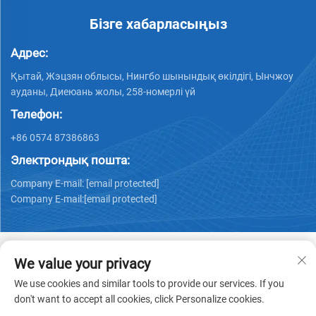
Бізге хабарласыңыз
Адрес:
Қытай, Жэцзян облысы, Нингбо шынындық өкілдігі, Ынчжоу
ауданы, Диеюань жолы, 258-номерлі үй
Телефон:
+86 0574 87386863
Электрондық пошта:
Company E-mail:
[email protected]
Company E-mail:
[email protected]
We value your privacy
We use cookies and similar tools to provide our services. If you
Тегін қолдану © 2025Нингбо Кс Медикал Технолоджис
don't want to accept all cookies, click Personalize cookies.
Ко., Лтд. барлық онұрлар сақталады -
Жеке деректерді