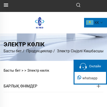
KK
ЭЛЕКТР КӨЛІК
Басты бет
/
Продукциялар
/
Электр Сіңірлі Көшбасшы
Онлайн
Онлайн
Басты бет >
>
Электр көлік
whatsapp
БАРЛЫҚ ӨНІМДЕР