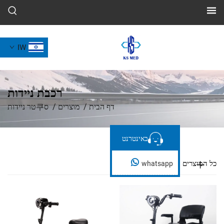
IW
רכבת ניידות
דף הבית
/
מוצרים
/
ס쿠טר ניידות
באינטרנט
באינטרנט
whatsapp