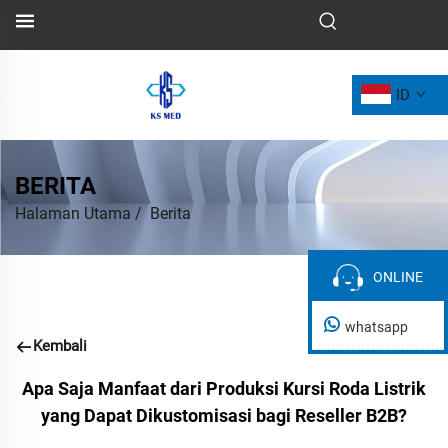
ID
BERITA
Halaman Utama
/
Berita
ONLINE
ONLINE
whatsapp
Kembali
Apa Saja Manfaat dari Produksi Kursi Roda Listrik
yang Dapat Dikustomisasi bagi Reseller B2B?