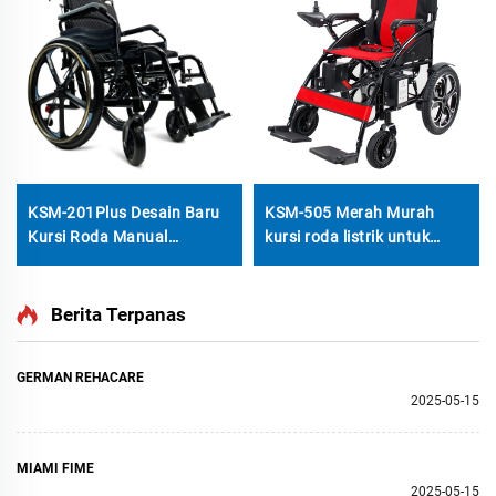
KSM-201Plus Desain Baru
KSM-505 Merah Murah
Kursi Roda Manual
kursi roda listrik untuk
Portabel dengan Fungsi
orang tua yang dapat
Parkir, Roda Detachable 24′
dilipat motor sikat 500w
′, dan Sandaran Tangan
kursi roda listrik
Berita Terpanas
Adjustable
GERMAN REHACARE
2025-05-15
MIAMI FIME
2025-05-15