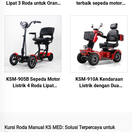
Lipat 3 Roda untuk Orang
terbaik sepeda motor
Dewasa Lanjut Usia dan
listrik 4 roda untuk orang
Penyandang Disabilitas
tua dan dewasa dengan
baterai lithium
KSM-905B Sepeda Motor
KSM-910A Kendaraan
Listrik 4 Roda Lipat
Listrik dengan Dua
Portabel Ringan untuk
Dudukan Beli Mobilitas 4
Mobilitas Kaum Lanjut
Roda Berat Baterai
Usia dan Disabilitas
Operated Aman Skuter
untuk Lansia dan
Disabilitas
Kursi Roda Manual KS MED: Solusi Terpercaya untuk