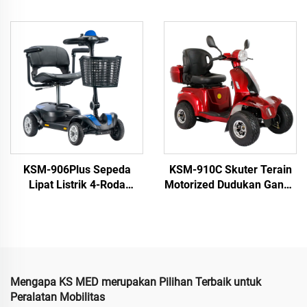
Lithium untuk Dewasa
Penggunaan Perjalanan
Penyandang Disabilitas
oleh Orang Tua dan
Penyandang Disabilitas
KSM-906Plus Sepeda
KSM-910C Skuter Terain
Lipat Listrik 4-Roda
Motorized Dudukan Ganda
Terbaru dengan Roda
Tugas Berat 4 Roda Skuter
Lebar dan Mesin 500W
Mobilitas Listrik untuk
untuk Kaum Lanjut Usia
Lansia dan Orang Tua
Mengapa KS MED merupakan Pilihan Terbaik untuk
Peralatan Mobilitas