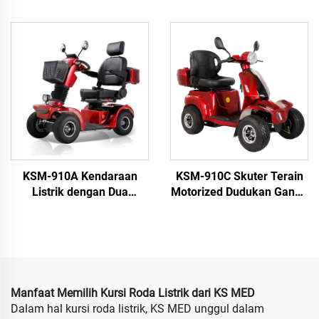
Sepeda Listrik Portabel
Lansia, Harga Pabrik
untuk Perjalanan 3 Roda
Cerdas yang Dapat Dilipat
untuk Lansia
untuk Orang Disabilitas
KSM-910A Kendaraan
KSM-910C Skuter Terain
Listrik dengan Dua
Motorized Dudukan Ganda
Dudukan Beli Mobilitas 4
Tugas Berat 4 Roda Skuter
Roda Berat Baterai
Mobilitas Listrik untuk
Operated Aman Skuter
Lansia dan Orang Tua
untuk Lansia dan
Disabilitas
Manfaat Memilih Kursi Roda Listrik dari KS MED
Dalam hal kursi roda listrik, KS MED unggul dalam