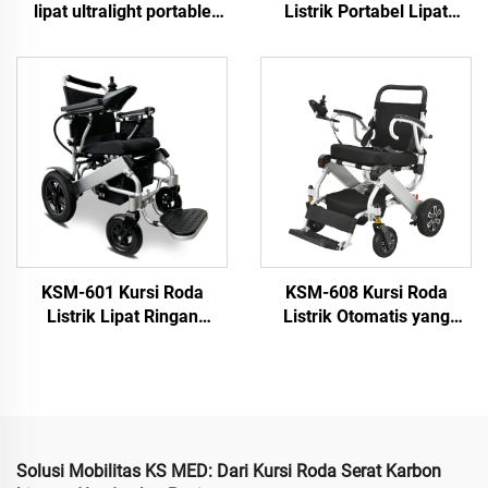
lipat ultralight portable
Listrik Portabel Lipat
kursi kekuatan aluminium
Berbahan Serat Karbon
dual baterai kursi roda
Ringan Dengan Motor
12,5kgs
Tanpa Sikat 200W Untuk
Digunakan Saat
Perjalanan
KSM-601 Kursi Roda
KSM-608 Kursi Roda
Listrik Lipat Ringan
Listrik Otomatis yang
Bantalan Lateks Anti-
Dapat Dilipat, Ringan dan
decubitus Kursi Roda
Bisa Digunakan di
Listrik Lipat dengan
Pesawat
Remote Control
Solusi Mobilitas KS MED: Dari Kursi Roda Serat Karbon