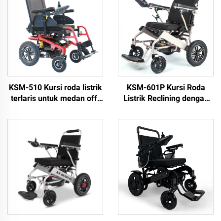
KSM-510 Kursi roda listrik
KSM-601P Kursi Roda
terlaris untuk medan off-
Listrik Reclining dengan
road, kuat, tugas berat
Lebar Dudukan 20,5 inci
dengan motor 700w
dan Muatan 150 kgs untuk
Penggunaan Luar
Ruangan, Kursi Roda
Berdaya Kuat