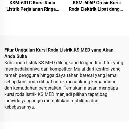
KSM-601C Kursi Roda
KSM-606P Grosir Kursi
Listrik Perjalanan Ringan
Roda Elektrik Lipat dengan
yang Dapat Dilipat Populer
Sandaran Punggung yang
dengan Sertifikat CE dan
Dapat Disetel, Portabel,
Disetujui FDA
untuk Perjalanan dengan
Beban Maksimal 250KGS
bagi Lansia
Fitur Unggulan Kursi Roda Listrik KS MED yang Akan
Anda Suka
Kursi roda listrik KS MED dilengkapi dengan fitur-fitur yang
membedakannya dari kompetitor. Mulai dari kontrol yang
ramah pengguna hingga daya tahan baterai yang lama,
setiap kursi roda dibuat untuk mendukung kemandirian
dan kemudahan pergerakan. Temukan alasan mengapa
kursi roda listrik KS MED menjadi pilihan tepat bagi
individu yang ingin memulihkan mobilitas dan
kebebasannya.