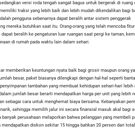
sedangkan versi roda tengah sangat bagus untuk bergerak di ruang
miliki traksi yang lebih baik dan lebih mudah dikendalikan bagi 
adalah pengguna sebenarnya dapat beralih antar sistem penggerak
ng mereka butuhkan saat itu. Orang-orang yang telah mencoba fitur 
apat beralih ke pengaturan luar ruangan saat pergi ke taman, kem
unaan di rumah pada waktu lain dalam sehari.
esar memberikan keuntungan nyata baik bagi grosir maupun orang y
ah besar, paket biasanya dilengkapi dengan hal-hal seperti banta
n penyimpanan tambahan yang membuat kehidupan sehari-hari lebi
dalam jumlah besar berarti mendapatkan harga per unit yang lebih r
gan sebagai cara untuk menghemat biaya bersama. Kebanyakan pe
ik, sehingga memilih jalur ini secara finansial masuk akal bagi 
hwa banyak perusahaan melaporkan bahwa pelanggan yang membeli p
 mendapatkan diskon sekitar 15 hingga bahkan 20 persen dari total