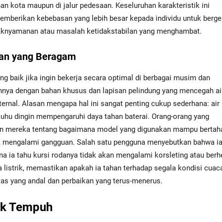
nan kota maupun di jalur pedesaan. Keseluruhan karakteristik ini
emberikan kebebasan yang lebih besar kepada individu untuk berge
daknyamanan atau masalah ketidakstabilan yang menghambat.
an yang Beragam
ng baik jika ingin bekerja secara optimal di berbagai musim dan
nya dengan bahan khusus dan lapisan pelindung yang mencegah ai
ternal. Alasan mengapa hal ini sangat penting cukup sederhana: air
uhu dingin mempengaruhi daya tahan baterai. Orang-orang yang
an mereka tentang bagaimana model yang digunakan mampu bertaha
pa mengalami gangguan. Salah satu pengguna menyebutkan bahwa ia
na ia tahu kursi rodanya tidak akan mengalami korsleting atau berh
da listrik, memastikan apakah ia tahan terhadap segala kondisi cuac
tas yang andal dan perbaikan yang terus-menerus.
rak Tempuh