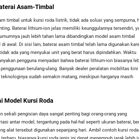
Baterai Asam-Timbal
am timbal untuk kursi roda listrik, tidak ada solusi yang sempurna, 
ing. Baterai lithium-ion jelas memiliki keunggulannya tersendiri, y
an umumnya jauh lebih tahan lama dibandingkan model asam timbal
di awal. Di sisi lain, baterai asam timbal telah lama digunakan kar
tidak ada yang menyukai unit yang berat harus dipindahkan. Waktu
banyakan pengguna menyadari bahwa baterai lithium-ion biasanya le
h penggunaan berulang-ulang. Banyak dealer peralatan mobilitas kini
a teknologinya sudah semakin matang, meskipun harganya masih
i Model Kursi Roda
n sekali pengisian daya sangat penting bagi orang-orang yang
asi antar model, tergantung pada hal-hal seperti ukuran baterai, be
ring alat tersebut digunakan sepanjang hari. Ambil contoh kursi rod
n terbaru, biasanya kursi roda jenis ini dapat menempuh jarak lebih 