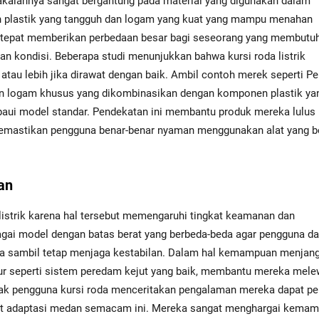
makaiannya sangat bergantung pada material yang digunakan dalam
plastik yang tangguh dan logam yang kuat yang mampu menahan
ng tepat memberikan perbedaan besar bagi seseorang yang membutu
an kondisi. Beberapa studi menunjukkan bahwa kursi roda listrik
atau lebih jika dirawat dengan baik. Ambil contoh merek seperti P
an logam khusus yang dikombinasikan dengan komponen plastik ya
aui model standar. Pendekatan ini membantu produk mereka lulus
us memastikan pengguna benar-benar nyaman menggunakan alat yang b
an
listrik karena hal tersebut memengaruhi tingkat keamanan dan
ai model dengan batas berat yang berbeda-beda agar pengguna da
ka sambil tetap menjaga kestabilan. Dalam hal kemampuan menjan
itur seperti sistem peredam kejut yang baik, membantu mereka mele
yak pengguna kursi roda menceritakan pengalaman mereka dapat pe
kat adaptasi medan semacam ini. Mereka sangat menghargai kema