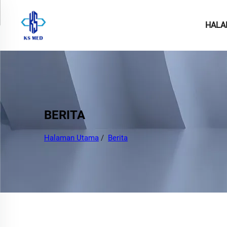
HALA
BERITA
Halaman Utama
/
Berita