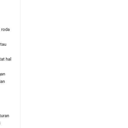
 roda
atau
at hal
gan
dan
turan
i