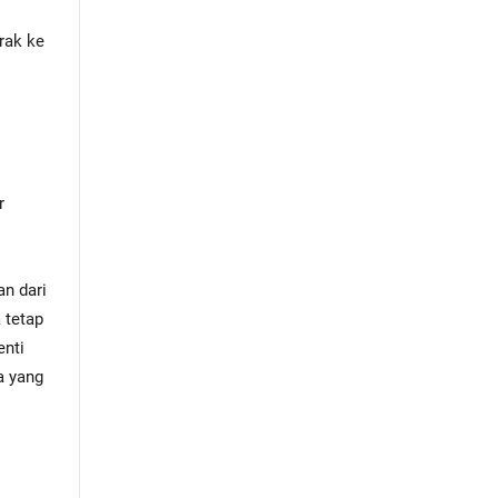
rak ke
r
n dari
 tetap
enti
a yang