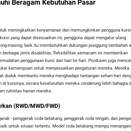
nuhi Beragam Kebutuhan Pasar
untuk meningkatkan kenyamanan dan memungkinkan pengguna kursi
kursi yang dapat disesuaikan ini, pengguna dapat mengatur ulang
asing-masing, baik itu membutuhkan dukungan punggung tambahan 
n berbagai jenis disabilitas, fleksibilitas semacam ini memberikan
mudahan penggunaan kursi dari hari ke hari. Produsen juga mencat
nyukai kemampuan untuk menyesuaikan pengaturan mereka. Mereka
pat duduk membantu mereka menghadapi tantangan sehari-hari den
an di kursinya, secara keseluruhan mereka cenderung lebih bahagia 
am rutinitas harian mereka.
karkan (RWD/MWD/FWD)
nggerak - penggerak roda belakang, penggerak roda tengah, dan penga
baik untuk situasi tertentu. Model roda belakang mampu menangan