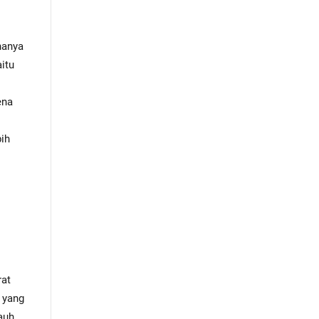
hanya
aitu
ena
bih
rat
a yang
jauh