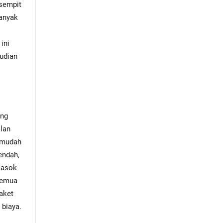
 sempit
banyak
ini
udian
ang
lan
h mudah
endah,
masok
semua
aket
 biaya.