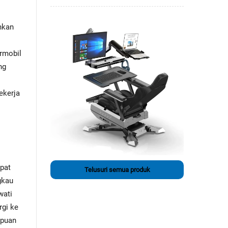
hkan
ermobil
ng
ekerja
pat
Telusuri semua produk
gkau
wati
rgi ke
mpuan