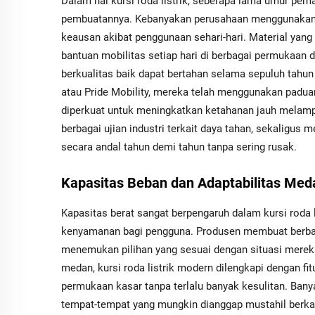
Dalam hal kursi roda listrik, seberapa lama umur pe
pembuatannya. Kebanyakan perusahaan menggunakan 
keausan akibat penggunaan sehari-hari. Material ya
bantuan mobilitas setiap hari di berbagai permukaan d
berkualitas baik dapat bertahan selama sepuluh tahun 
atau Pride Mobility, mereka telah menggunakan padu
diperkuat untuk meningkatkan ketahanan jauh melamp
berbagai ujian industri terkait daya tahan, sekalig
secara andal tahun demi tahun tanpa sering rusak.
Kapasitas Beban dan Adaptabilitas Med
Kapasitas berat sangat berpengaruh dalam kursi roda 
kenyamanan bagi pengguna. Produsen membuat berbag
menemukan pilihan yang sesuai dengan situasi mere
medan, kursi roda listrik modern dilengkapi dengan f
permukaan kasar tanpa terlalu banyak kesulitan. Ban
tempat-tempat yang mungkin dianggap mustahil ber