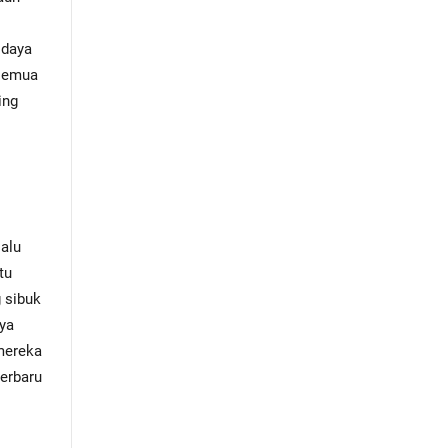
 daya
 semua
ing
alu
tu
 sibuk
nya
mereka
terbaru