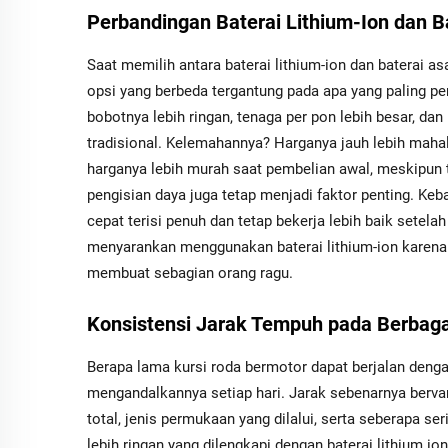
Perbandingan Baterai Lithium-Ion dan 
Saat memilih antara baterai lithium-ion dan baterai as
opsi yang berbeda tergantung pada apa yang paling pent
bobotnya lebih ringan, tenaga per pon lebih besar, d
tradisional. Kelemahannya? Harganya jauh lebih mahal 
harganya lebih murah saat pembelian awal, meskipun 
pengisian daya juga tetap menjadi faktor penting. Ke
cepat terisi penuh dan tetap bekerja lebih baik setela
menyarankan menggunakan baterai lithium-ion karen
membuat sebagian orang ragu.
Konsistensi Jarak Tempuh pada Berbaga
Berapa lama kursi roda bermotor dapat berjalan denga
mengandalkannya setiap hari. Jarak sebenarnya bervari
total, jenis permukaan yang dilalui, serta seberapa se
lebih ringan yang dilengkapi dengan baterai lithium io