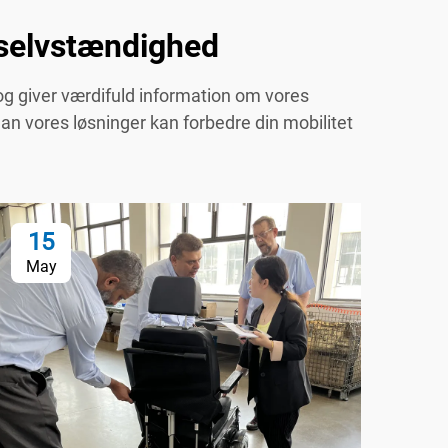
t selvstændighed
og giver værdifuld information om vores
an vores løsninger kan forbedre din mobilitet
15
1
May
Ma