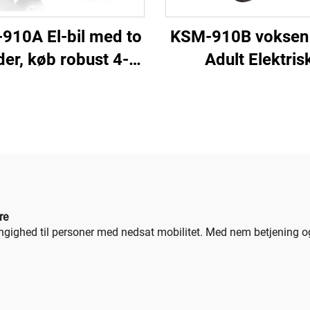
910A El-bil med to
KSM-910B voksen
er, køb robust 4-
Adult Elektris
s mobilitetsscooter
Mobilitetsscoote
atteridrift for tryg
Dobbelt Sæde Tu
rug af ældre og
Bygget 4 Hjul Æl
handicaprede
Motoriseret
Mobilitetsscoot
Kanope
re
ngighed til personer med nedsat mobilitet. Med nem betjening 