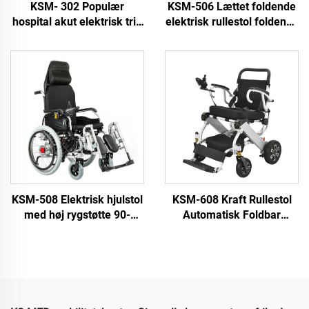
KSM- 302 Populær
KSM-506 Lættet foldende
hospital akut elektrisk trin
elektrisk rullestol foldende
klatrende stolsrullestol
rejse power rullestole med
bårer trinhejsesystem for
billigere pris
rullestolsbrugere
KSM-508 Elektrisk hjulstol
KSM-608 Kraft Rullestol
med høj rygstøtte 90-
Automatisk Foldbar
160/180° og justerbar
Letvægtig Elektrisk
automatisk foldende og
Rullestole Kan tages på
liggende hjulstol
flyet