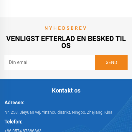
NYHEDSBREV
VENLIGST EFTERLAD EN BESKED TIL
OS
Kontakt os
Adresse:
Nr. 258, Dieyuan vej, Yinzhou distrikt, Ningbo, Zhejiang, Kina
Telefon:
+86 0574 87386863