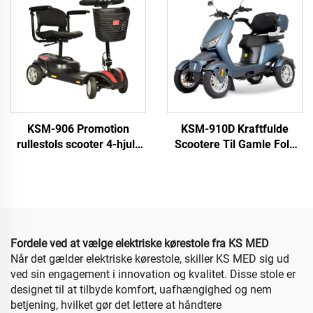
ældre
KSM-906 Promotion
KSM-910D Kraftfulde
rullestols scooter 4-hjuls
Scootere Til Gamle Folk
elektrisk scooter til ældre
Tungt Bygget 4 Hjul
Handikappede El-scooter
Off Road For Voksne
Fordele ved at vælge elektriske kørestole fra KS MED
Når det gælder elektriske kørestole, skiller KS MED sig ud
ved sin engagement i innovation og kvalitet. Disse stole er
designet til at tilbyde komfort, uafhængighed og nem
betjening, hvilket gør det lettere at håndtere