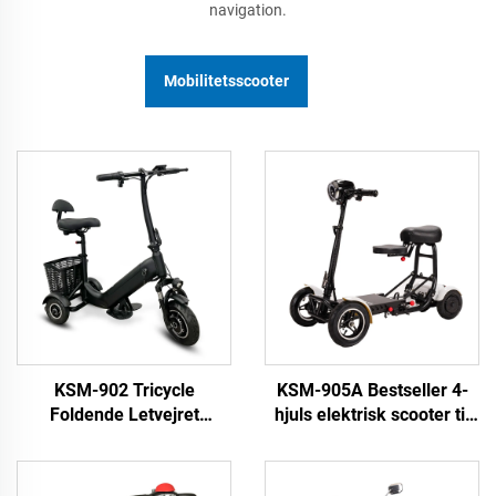
navigation.
Mobilitetsscooter
KSM-902 Tricycle
KSM-905A Bestseller 4-
Foldende Letvejret
hjuls elektrisk scooter til
Mobilitetsscooter 3-hjuls
ældre og voksne med
Tricycles Portable
lithiumbatteri
Mobilitetsscooter for