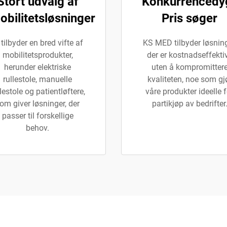
Stort udvalg af
Konkurrencedy
obilitetsløsninger
Pris søger
 tilbyder en bred vifte af
KS MED tilbyder løsning
mobilitetsprodukter,
der er kostnadseffekti
herunder elektriske
uten å kompromitter
rullestole, manuelle
kvaliteten, noe som gj
lestole og patientløftere,
våre produkter ideelle f
om giver løsninger, der
partikjøp av bedrifter
passer til forskellige
behov.