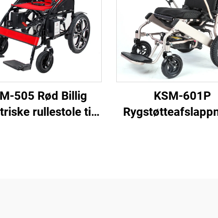
M-505 Rød Billig
KSM-601P
triske rullestole til
Rygstøtteafslapp
re foldende 500w
elektrisk rullesto
te motor elektrisk
sædebredde på 
rullestol
tommer, lastevne 
kgs til udendørs 
tunge duty pow
rullestole