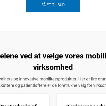
FÅ ET TILBUD
ene ved at vælge vores mobilit
virksomhed
itets og innovative mobilitetsprodukter. Her er fire grunde
tskuttere og patientløftere er de foretrukne valg for virk