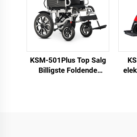
KSM-501Plus Top Salg
KS
Billigste Foldende
elek
Elektriske Rullestole
æld
Billig Sammenlignende
børs
Elektrisk Rullestol Med
500W Børstede Motorer