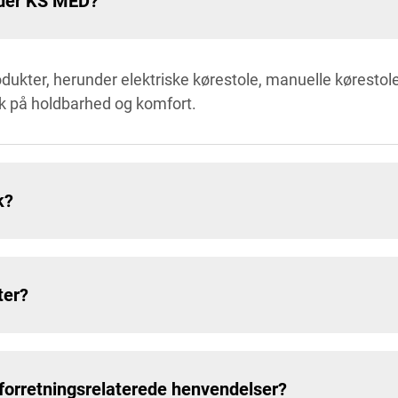
byder KS MED?
dukter, herunder elektriske kørestole, manuelle kørestole
ik på holdbarhed og komfort.
k?
ter?
forretningsrelaterede henvendelser?