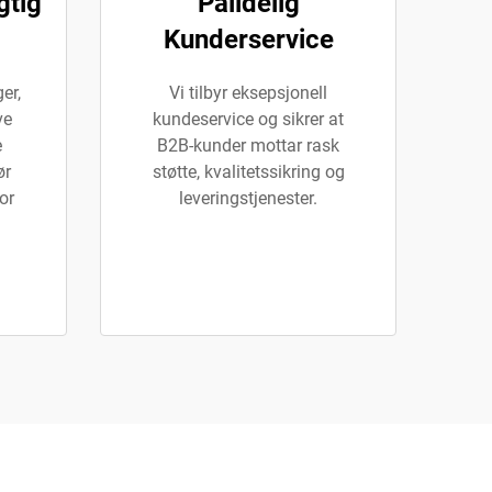
gtig
Pålidelig
Kunderservice
er,
Vi tilbyr eksepsjonell
ve
kundeservice og sikrer at
e
B2B-kunder mottar rask
ør
støtte, kvalitetssikring og
or
leveringstjenester.
.