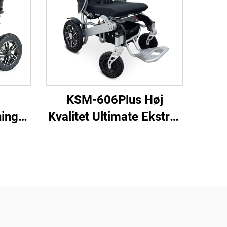
KSM-606Plus Høj
nings
Kvalitet Ultimate Ekstra-
l med
stor Sæde Folderbar
20,5
Elektrisk Rullestol Med
på 150
24V 350W * 2 Motorer
brug
er