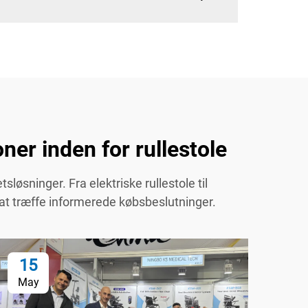
ner inden for rullestole
løsninger. Fra elektriske rullestole til
 at træffe informerede købsbeslutninger.
15
1
May
Ma